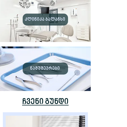
კლინიკა ბალანსი
ნამუშევრები
ჩვენი გუნდი